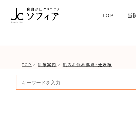
TOP
当
TOP
診療案内
肌のお悩み
傷跡・妊娠線