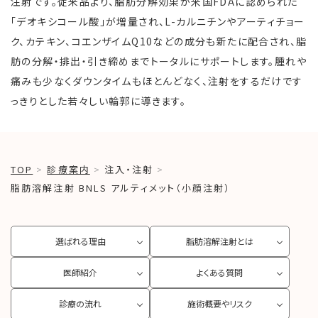
注射です。従来品より、脂肪分解効果が米国FDAに認められた
「デオキシコール酸」が増量され、L-カルニチンやアーティチョー
ク、カテキン、コエンザイムQ10などの成分も新たに配合され、脂
肪の分解・排出・引き締めまでトータルにサポートします。腫れや
痛みも少なくダウンタイムもほとんどなく、注射をするだけです
っきりとした若々しい輪郭に導きます。
TOP
診療案内
注入・注射
脂肪溶解注射 BNLS アルティメット（小顔注射）
選ばれる理由
脂肪溶解注射とは
医師紹介
よくある質問
診療の流れ
施術概要やリスク