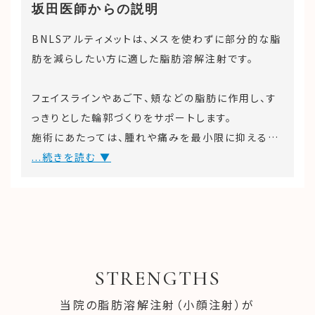
坂田医師からの説明
BNLSアルティメットは、メスを使わずに部分的な脂
肪を減らしたい方に適した脂肪溶解注射です。
フェイスラインやあご下、頬などの脂肪に作用し、す
っきりとした輪郭づくりをサポートします。
施術にあたっては、腫れや痛みを最小限に抑えるた
めカニューレを使用したり、注入層や量を調整し左
...続きを読む ▼
右差や不自然な変化が生じないよう配慮していま
す。
当院では、患者さまお一人おひとりの骨格や脂肪の
つき方を見極め、自然で調和のとれた仕上がりを心
STRENGTHS
掛けています。
当院の脂肪溶解注射（小顔注射）が