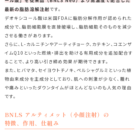
ール酸」を従来品（BNLS Neo）より高濃度で配合した
です。
最新の脂肪溶解注射
デオキシコール酸は米国FDAに脂肪分解作用が認められた
成分で、脂肪細胞膜を直接破壊し、脂肪細胞そのものを減少
させる働きがあります。
さらに、L-カルニチンやアーティチョーク、カテキン、コエンザ
イムQ10といった燃焼・排出を助ける有用成分を追加配合す
ることで、より高い引き締め効果が期待できます。
また、ヒバマタ、セイヨウトチノキ、ペルシャグルミといった植
物由来成分を主成分としており、肌への刺激が少なく、腫れ
や痛みといったダウンタイムがほとんどないのも人気の理由
です。
BNLS アルティメット（小顔注射）の
特徴、作用、仕組み