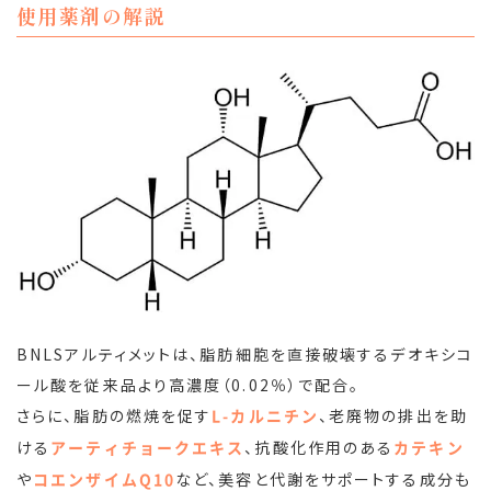
使用薬剤の解説
BNLSアルティメットは、脂肪細胞を直接破壊するデオキシコ
ール酸を従来品より高濃度（0.02％）で配合。
さらに、脂肪の燃焼を促す
、老廃物の排出を助
L-カルニチン
ける
、抗酸化作用のある
アーティチョークエキス
カテキン
や
など、美容と代謝をサポートする成分も
コエンザイムQ10