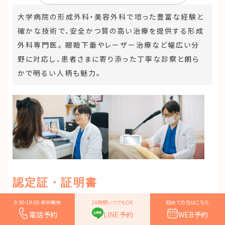
大学病院の形成外科・美容外科で培った豊富な経験と
確かな技術で、安全かつ質の高い治療を提供する形成
外科専門医。 眼瞼下垂やレーザー治療など幅広い分
野に対応し、患者さまに寄り添った丁寧な診察と朗ら
かで明るい人柄も魅力。
認定証・証明書
9:30-19:00 年中無休
24時間いつでもOK
初めての方はこちら
電話予約
LINE予約
WEB予約