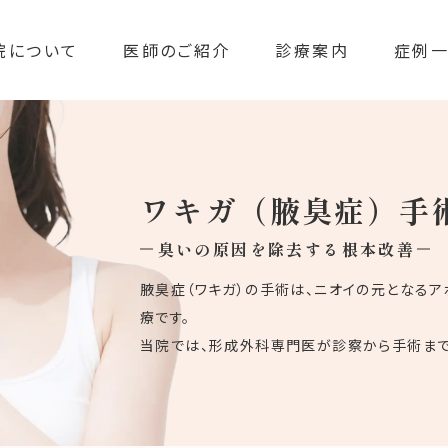
院について
医師のご紹介
診療案内
症例
ワキガ（腋臭症）手
臭いの原因を除去する根本改善
腋臭症（ワキガ）の手術は、ニオイの元となる
療です。
当院では、形成外科専門医が診察から手術まで