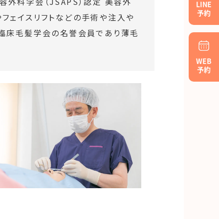
外科学会（JSAPS）認定 美容外
LINE
予約
やフェイスリフトなどの手術や注入や
本臨床毛髪学会の名誉会員であり薄毛
WEB
予約