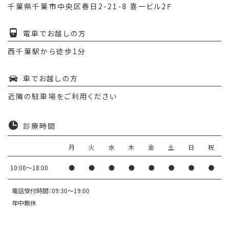
千葉県千葉市中央区春日2-21-8 喜一ビル2Ｆ
電車でお越しの方
西千葉駅から徒歩1分
車でお越しの方
近隣の駐車場をご利用ください
診療時間
月
火
水
木
金
土
日
祝
10:00〜18:00
●
●
●
●
●
●
●
●
電話受付時間：09:30～19:00
年中無休