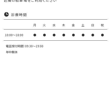
近隣の駐車場をご利用ください
診療時間
月
火
水
木
金
土
日
祝
10:00〜18:00
●
●
●
●
●
●
●
●
電話受付時間：09:30～19:00
年中無休